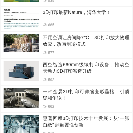
535
3D打印最新Nature，清华大学！
685
不用空调让房间降7℃，3D打印放大物理
效应，改写制冷模式
577
西空智造660mm级锻打印设备，推动空
天动力3D打印智造升级
592
一种金属3D打印可伸缩变形晶格，引质
疑和争论！
662
惠普回顾3D打印技术十年发展：从“一张
白纸” 到颠覆性创新