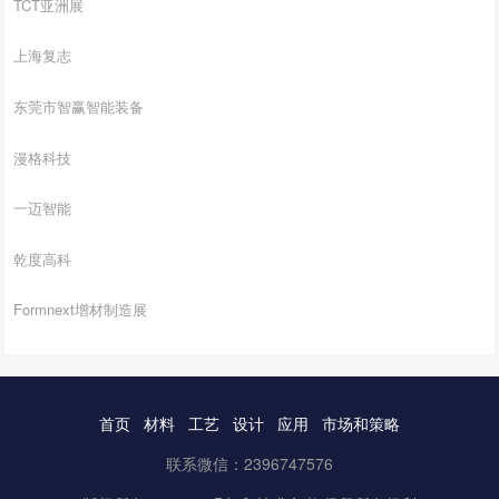
TCT亚洲展
上海复志
东莞市智赢智能装备
漫格科技
一迈智能
乾度高科
Formnext增材制造展
首页
材料
工艺
设计
应用
市场和策略
联系微信：2396747576