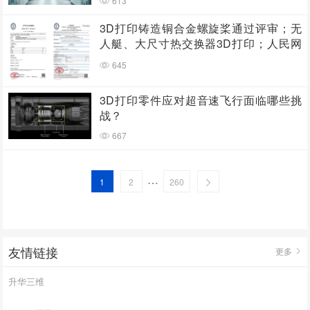
613
3D打印铸造铜合金螺旋桨通过评审；无
人艇、大尺寸热交换器3D打印；人民网
报道两家3D打印企业
645
3D打印零件应对超音速飞行面临哪些挑
战？
667
…
1
2
260
友情链接
更多
升华三维