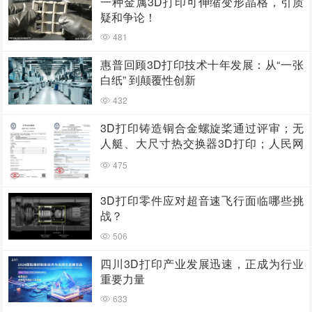
一种金属3D打印可伸缩变形晶格，引质
疑和争论！
481
惠普回顾3D打印技术十年发展：从“一张
白纸” 到颠覆性创新
432
3D打印铸造铜合金螺旋桨通过评审；无
人艇、大尺寸热交换器3D打印；人民网
报道两家3D打印企业
475
3D打印零件应对超音速飞行面临哪些挑
战？
506
四川3D打印产业发展迅速，正成为行业
重要力量
633