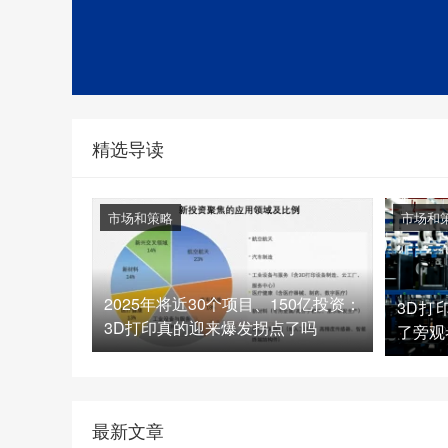
精选导读
市场和策略
市场和
2025年将近30个项目、150亿投资：
3D打
3D打印真的迎来爆发拐点了吗
了旁观
最新文章