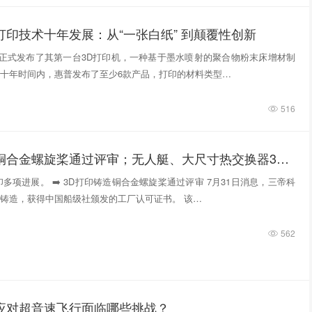
打印技术十年发展：从“一张白纸” 到颠覆性创新
惠普正式发布了其第一台3D打印机，一种基于墨水喷射的聚合物粉末床增材制
十年时间内，惠普发布了至少6款产品，打印的材料类型…
516
3D打印铸造铜合金螺旋桨通过评审；无人艇、大尺寸热交换器3D打印；人民网报道两家3D打印企业
多项进展。 ➡️ 3D打印铸造铜合金螺旋桨通过评审 7月31日消息，三帝科
铸造，获得中国船级社颁发的工厂认可证书。 该…
562
件应对超音速飞行面临哪些挑战？