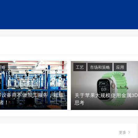
策略
工艺
市场和策略
应用
印设备商不做加工服务，就成
关于苹果大规模使用金属3
者！
思考
更多