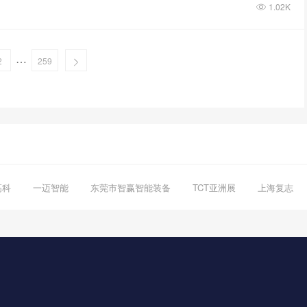
1.02K
…
2
259
高科
一迈智能
东莞市智赢智能装备
TCT亚洲展
上海复志