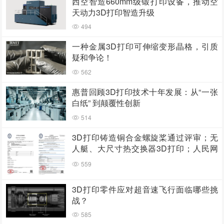
西空智造660mm级锻打印设备，推动空
天动力3D打印智造升级
494
一种金属3D打印可伸缩变形晶格，引质
疑和争论！
562
惠普回顾3D打印技术十年发展：从“一张
白纸” 到颠覆性创新
514
3D打印铸造铜合金螺旋桨通过评审；无
人艇、大尺寸热交换器3D打印；人民网
报道两家3D打印企业
559
3D打印零件应对超音速飞行面临哪些挑
战？
585