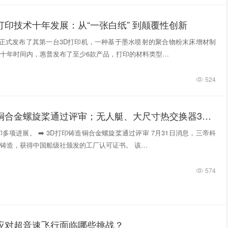
打印技术十年发展：从“一张白纸” 到颠覆性创新
惠普正式发布了其第一台3D打印机，一种基于墨水喷射的聚合物粉末床增材制
十年时间内，惠普发布了至少6款产品，打印的材料类型…
524
3D打印铸造铜合金螺旋桨通过评审；无人艇、大尺寸热交换器3D打印；人民网报道两家3D打印企业
多项进展。 ➡️ 3D打印铸造铜合金螺旋桨通过评审 7月31日消息，三帝科
铸造，获得中国船级社颁发的工厂认可证书。 该…
574
件应对超音速飞行面临哪些挑战？