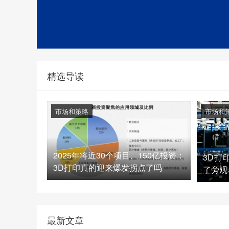
精选导读
市场和策略
市场和
2025年将近30个项目、150亿投资：
3D打
3D打印真的迎来爆发拐点了吗
了旁观
最新文章