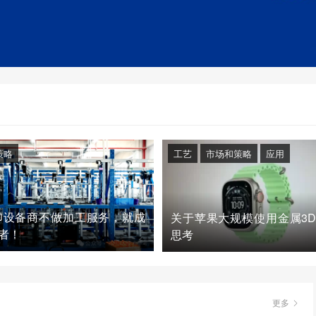
策略
工艺
市场和策略
应用
印设备商不做加工服务，就成
关于苹果大规模使用金属3
者！
思考
更多