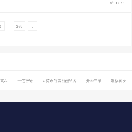
1.04K
…
2
259
度高科
一迈智能
东莞市智赢智能装备
升华三维
漫格科技