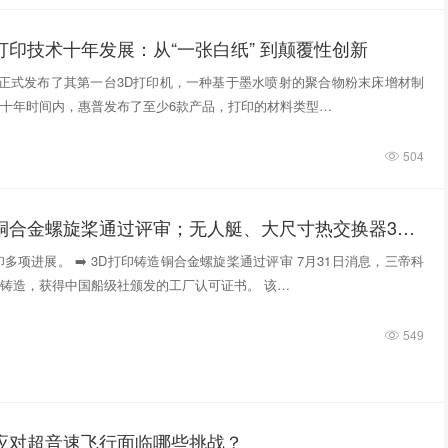
打印技术十年发展：从“一张白纸” 到颠覆性创新
惠普正式发布了其第一台3D打印机，一种基于墨水喷射的聚合物粉末床增材制
十年时间内，惠普发布了至少6款产品，打印的材料类型…
504
3D打印铸造铜合金螺旋桨通过评审；无人艇、大尺寸热交换器3D打印；人民网报道两家3D打印企业
多项进展。 ➡️ 3D打印铸造铜合金螺旋桨通过评审 7月31日消息，三帝科
铸造，获得中国船级社颁发的工厂认可证书。 该…
549
件应对超音速飞行面临哪些挑战？