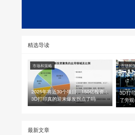
精选导读
市场和策略
市场和
2025年将近30个项目、150亿投资：
3D打
3D打印真的迎来爆发拐点了吗
了旁观
最新文章