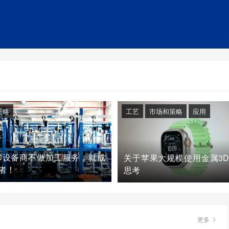
策略
工艺
市场和策略
应用
印设备商不做加工服务，就成
关于苹果大规模使用金属3
者！
思考
更多