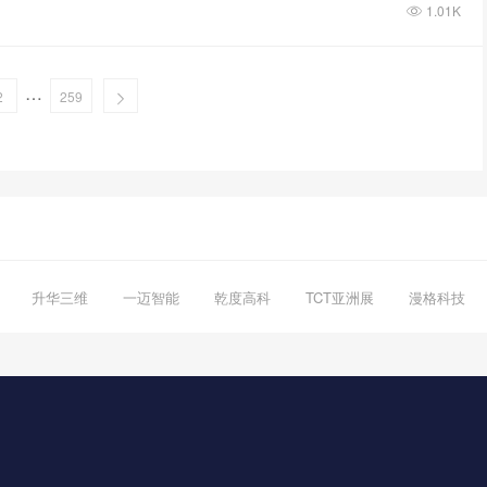
1.01K
…
2
259
升华三维
一迈智能
乾度高科
TCT亚洲展
漫格科技