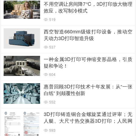
不用空调让房间降7℃，3D打印放大物理
效应，改写制冷模式
519
西空智造660mm级锻打印设备，推动空
天动力3D打印智造升级
537
一种金属3D打印可伸缩变形晶格，引质
疑和争论！
604
惠普回顾3D打印技术十年发展：从“一张
白纸” 到颠覆性创新
552
3D打印铸造铜合金螺旋桨通过评审；无
人艇、大尺寸热交换器3D打印；人民网
报道两家3D打印企业
593