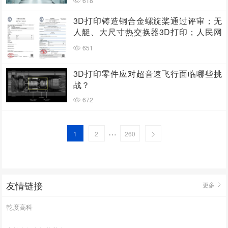
618
3D打印铸造铜合金螺旋桨通过评审；无
人艇、大尺寸热交换器3D打印；人民网
报道两家3D打印企业
651
3D打印零件应对超音速飞行面临哪些挑
战？
672
…
1
2
260
友情链接
更多
乾度高科