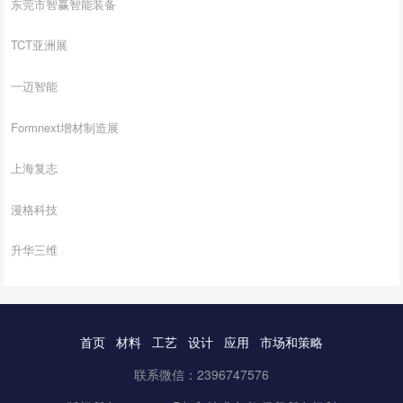
东莞市智赢智能装备
TCT亚洲展
一迈智能
Formnext增材制造展
上海复志
漫格科技
升华三维
首页
材料
工艺
设计
应用
市场和策略
联系微信：2396747576