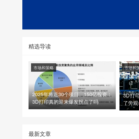
精选导读
市场和策略
市场和
2025年将近30个项目、150亿投资：
3D打
3D打印真的迎来爆发拐点了吗
了旁观
最新文章