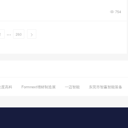
754
…
2
260
乾度高科
Formnext增材制造展
一迈智能
东莞市智赢智能装备