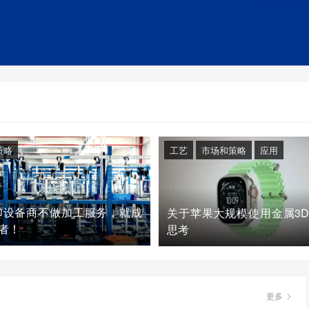
策略
工艺
市场和策略
应用
印设备商不做加工服务，就成
关于苹果大规模使用金属3
者！
思考
更多