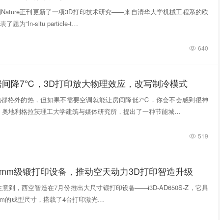
期Nature正刊更新了一项3D打印技术研究——来自清华大学机械工程系的欧
“In‑situ particle‑t…
640
房间降7℃，3D打印放大物理效应，改写制冷模式
地都格外的热，但如果不需要空调就能让房间降低7℃，你会不会感到很神
，奥地利格拉茨理工大学建筑与媒体研究所，提出了一种节能城…
519
0mm级锻打印设备，推动空天动力3D打印智造升级
意到，西空智造在7月份推出大尺寸锻打印设备——i3D-AD650S-Z，它具
740mm的成型尺寸，搭载了4台打印激光…