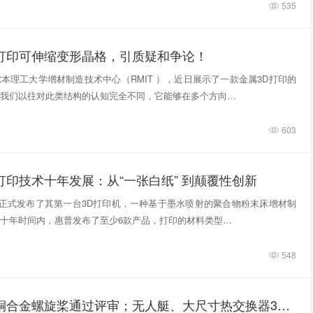
535
D打印可伸缩变形晶格，引质疑和争论！
本理工大学增材制造技术中心（RMIT ），近日展示了一款金属3D打印的
我们以往对此类结构的认知完全不同，它能够在多个方向…
603
打印技术十年发展：从“一张白纸” 到颠覆性创新
惠普正式发布了其第一台3D打印机，一种基于墨水喷射的聚合物粉末床增材制
十年时间内，惠普发布了至少6款产品，打印的材料类型…
548
3D打印铸造铜合金螺旋桨通过评审；无人艇、大尺寸热交换器3D打印；人民网报道两家3D打印企业