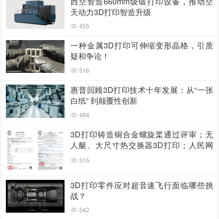
西空智造660mm级锻打印设备，推动空
天动力3D打印智造升级
455
一种金属3D打印可伸缩变形晶格，引质
疑和争论！
516
惠普回顾3D打印技术十年发展：从“一张
白纸” 到颠覆性创新
464
3D打印铸造铜合金螺旋桨通过评审；无
人艇、大尺寸热交换器3D打印；人民网
报道两家3D打印企业
515
3D打印零件应对超音速飞行面临哪些挑
战？
542