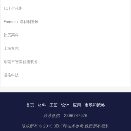
TCT亚洲展
Formnext增材制造展
乾度高科
上海复志
东莞市智赢智能装备
漫格科技
首页
材料
工艺
设计
应用
市场和策略
联系微信：2396747576
版权所有 © 2019 3D打印技术参考.保留所有权利