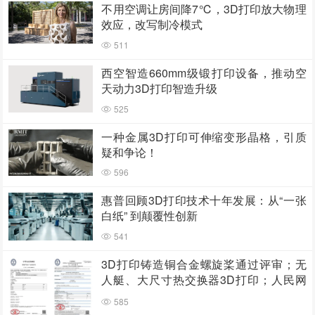
不用空调让房间降7℃，3D打印放大物理
效应，改写制冷模式
511
西空智造660mm级锻打印设备，推动空
天动力3D打印智造升级
525
一种金属3D打印可伸缩变形晶格，引质
疑和争论！
596
惠普回顾3D打印技术十年发展：从“一张
白纸” 到颠覆性创新
541
3D打印铸造铜合金螺旋桨通过评审；无
人艇、大尺寸热交换器3D打印；人民网
报道两家3D打印企业
585