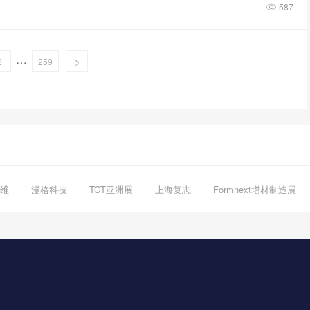
587
…
2
259
维
漫格科技
TCT亚洲展
上海复志
Formnext增材制造展