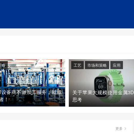
策略
工艺
市场和策略
应用
印设备商不做加工服务，就成
关于苹果大规模使用金属3
者！
思考
更多