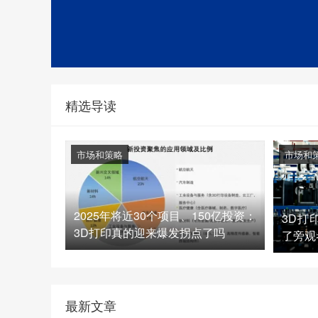
精选导读
市场和策略
市场和
2025年将近30个项目、150亿投资：
3D打
3D打印真的迎来爆发拐点了吗
了旁观
最新文章