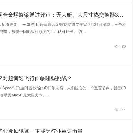
3D打印铸造铜合金螺旋桨通过评审；无人艇、大尺寸热交换器3D打印；人民网报道两家3D打印企业
多项进展。 ➡️ 3D打印铸造铜合金螺旋桨通过评审 7月31日消息，三帝科
铸造，获得中国船级社颁发的工厂认可证书。 该…
480
件应对超音速飞行面临哪些挑战？
tivity Space试飞全球首款“全”3D打印火箭，人们担心的一个重要节点，就是3D
否承受Max-Q最大应力点。…
511
印产业发展迅速，正成为行业重要力量