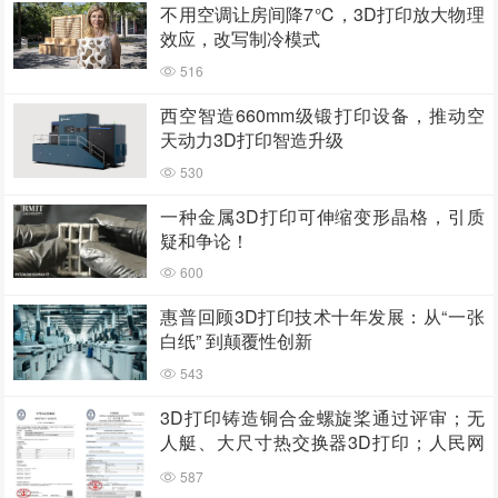
不用空调让房间降7℃，3D打印放大物理
效应，改写制冷模式
516
西空智造660mm级锻打印设备，推动空
天动力3D打印智造升级
530
一种金属3D打印可伸缩变形晶格，引质
疑和争论！
600
惠普回顾3D打印技术十年发展：从“一张
白纸” 到颠覆性创新
543
3D打印铸造铜合金螺旋桨通过评审；无
人艇、大尺寸热交换器3D打印；人民网
报道两家3D打印企业
587