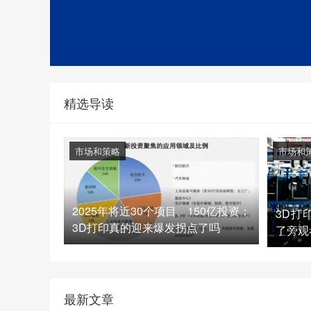
精选导读
市场和策略
市场和
2025年将近30个项目、150亿投资：
3D打
3D打印真的迎来爆发拐点了吗
了旁观
最新文章