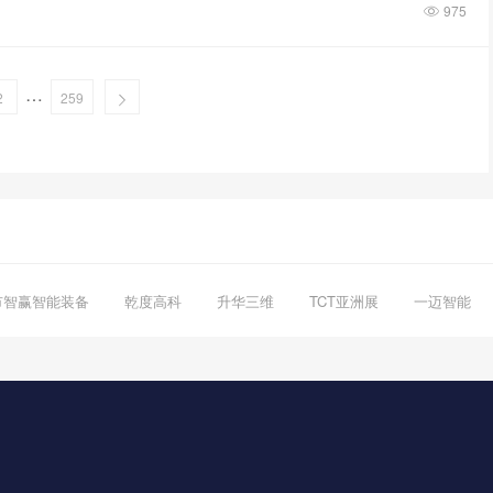
975
…
2
259
市智赢智能装备
乾度高科
升华三维
TCT亚洲展
一迈智能