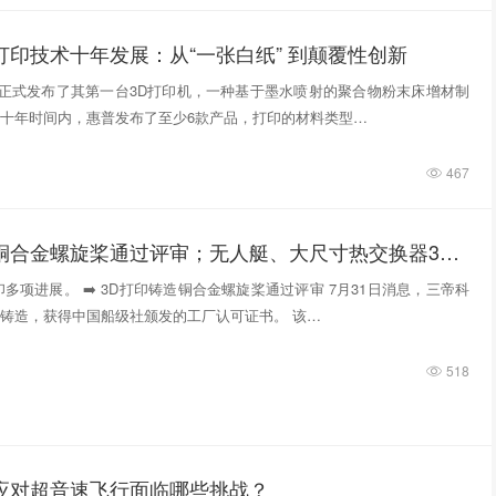
打印技术十年发展：从“一张白纸” 到颠覆性创新
惠普正式发布了其第一台3D打印机，一种基于墨水喷射的聚合物粉末床增材制
十年时间内，惠普发布了至少6款产品，打印的材料类型…
467
3D打印铸造铜合金螺旋桨通过评审；无人艇、大尺寸热交换器3D打印；人民网报道两家3D打印企业
多项进展。 ➡️ 3D打印铸造铜合金螺旋桨通过评审 7月31日消息，三帝科
铸造，获得中国船级社颁发的工厂认可证书。 该…
518
件应对超音速飞行面临哪些挑战？