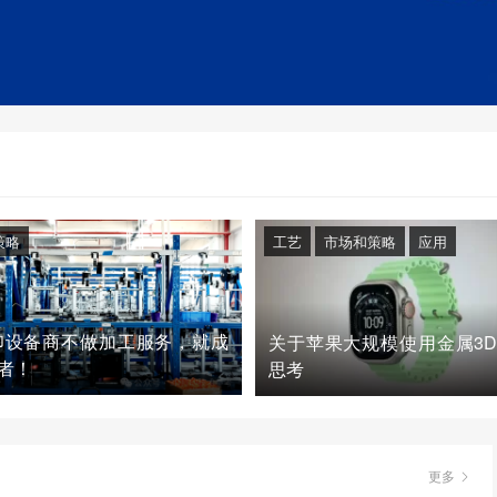
策略
工艺
市场和策略
应用
印设备商不做加工服务，就成
关于苹果大规模使用金属3
者！
思考
更多