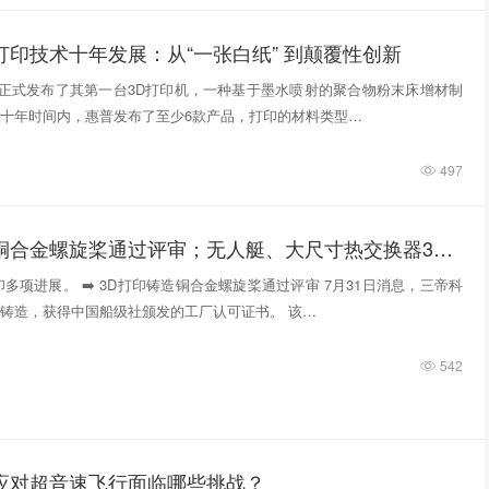
打印技术十年发展：从“一张白纸” 到颠覆性创新
惠普正式发布了其第一台3D打印机，一种基于墨水喷射的聚合物粉末床增材制
十年时间内，惠普发布了至少6款产品，打印的材料类型…
497
3D打印铸造铜合金螺旋桨通过评审；无人艇、大尺寸热交换器3D打印；人民网报道两家3D打印企业
多项进展。 ➡️ 3D打印铸造铜合金螺旋桨通过评审 7月31日消息，三帝科
铸造，获得中国船级社颁发的工厂认可证书。 该…
542
件应对超音速飞行面临哪些挑战？