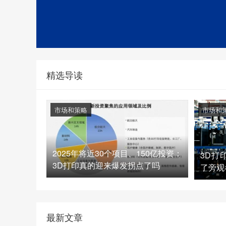
精选导读
市场和策略
市场和
2025年将近30个项目、150亿投资：
3D打
3D打印真的迎来爆发拐点了吗
了旁观
最新文章