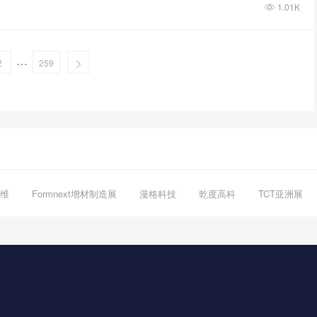
1.01K
…
2
259
维
Formnext增材制造展
漫格科技
乾度高科
TCT亚洲展