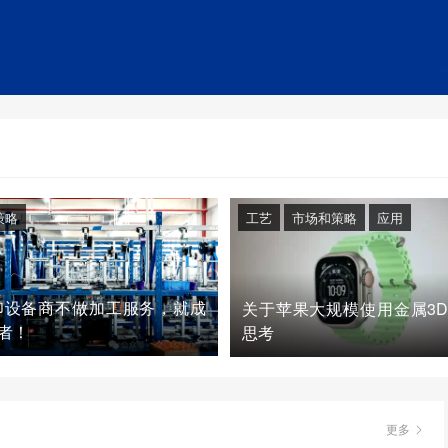
策略
工艺
市场和策略
应用
印设备商不做加工服务，就成
关于苹果大规模使用金属3
者！
思考
更多