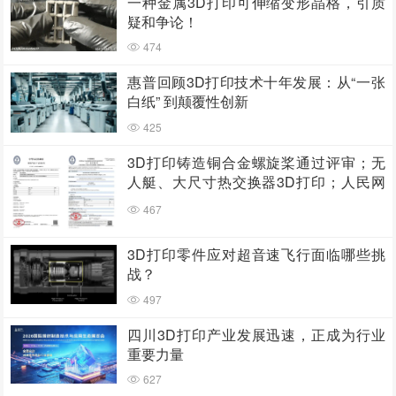
一种金属3D打印可伸缩变形晶格，引质
疑和争论！
474
惠普回顾3D打印技术十年发展：从“一张
白纸” 到颠覆性创新
425
3D打印铸造铜合金螺旋桨通过评审；无
人艇、大尺寸热交换器3D打印；人民网
报道两家3D打印企业
467
3D打印零件应对超音速飞行面临哪些挑
战？
497
四川3D打印产业发展迅速，正成为行业
重要力量
627