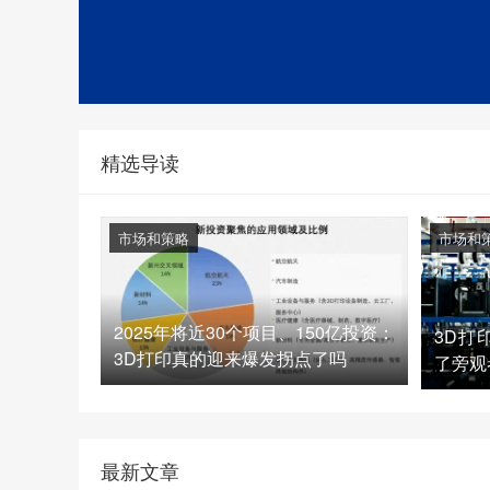
精选导读
市场和策略
市场和
2025年将近30个项目、150亿投资：
3D打
3D打印真的迎来爆发拐点了吗
了旁观
最新文章