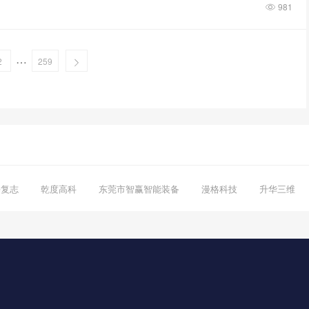
981
…
2
259
海复志
乾度高科
东莞市智赢智能装备
漫格科技
升华三维