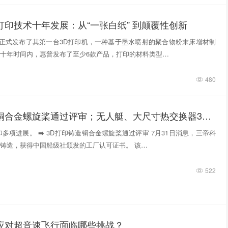
打印技术十年发展：从“一张白纸” 到颠覆性创新
惠普正式发布了其第一台3D打印机，一种基于墨水喷射的聚合物粉末床增材制
十年时间内，惠普发布了至少6款产品，打印的材料类型…
480
3D打印铸造铜合金螺旋桨通过评审；无人艇、大尺寸热交换器3D打印；人民网报道两家3D打印企业
多项进展。 ➡️ 3D打印铸造铜合金螺旋桨通过评审 7月31日消息，三帝科
铸造，获得中国船级社颁发的工厂认可证书。 该…
522
件应对超音速飞行面临哪些挑战？