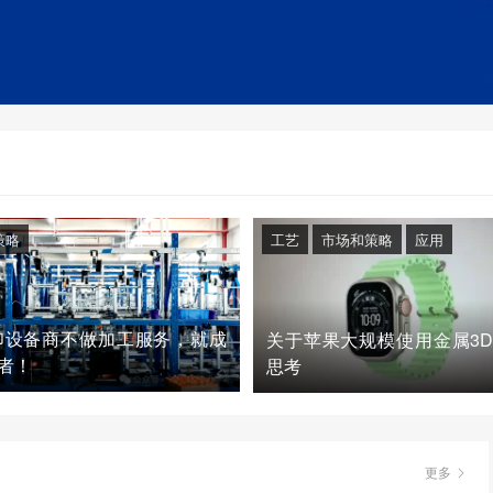
策略
工艺
市场和策略
应用
印设备商不做加工服务，就成
关于苹果大规模使用金属3
者！
思考
更多