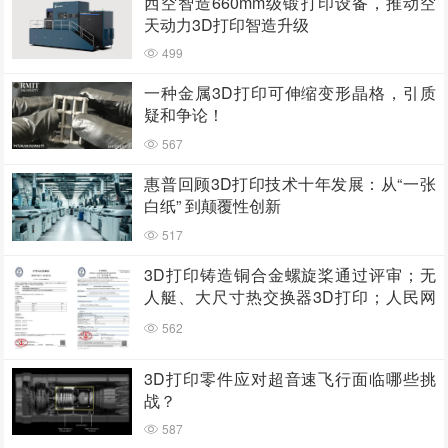
西空智造660mm级锻打印设备，推动空
天动力3D打印智造升级
499
一种金属3D打印可伸缩变形晶格，引质
疑和争论！
567
惠普回顾3D打印技术十年发展：从“一张
白纸” 到颠覆性创新
517
3D打印铸造铜合金螺旋桨通过评审；无
人艇、大尺寸热交换器3D打印；人民网
报道两家3D打印企业
562
3D打印零件应对超音速飞行面临哪些挑
战？
587