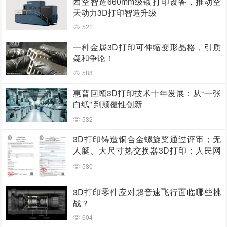
西空智造660mm级锻打印设备，推动空
天动力3D打印智造升级
521
一种金属3D打印可伸缩变形晶格，引质
疑和争论！
588
惠普回顾3D打印技术十年发展：从“一张
白纸” 到颠覆性创新
532
3D打印铸造铜合金螺旋桨通过评审；无
人艇、大尺寸热交换器3D打印；人民网
报道两家3D打印企业
580
3D打印零件应对超音速飞行面临哪些挑
战？
604