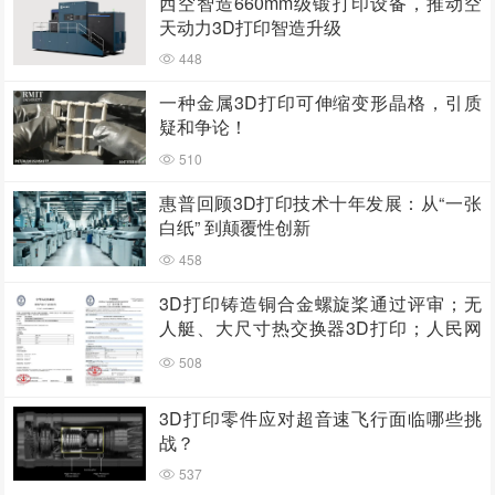
西空智造660mm级锻打印设备，推动空
天动力3D打印智造升级
448
一种金属3D打印可伸缩变形晶格，引质
疑和争论！
510
惠普回顾3D打印技术十年发展：从“一张
白纸” 到颠覆性创新
458
3D打印铸造铜合金螺旋桨通过评审；无
人艇、大尺寸热交换器3D打印；人民网
报道两家3D打印企业
508
3D打印零件应对超音速飞行面临哪些挑
战？
537