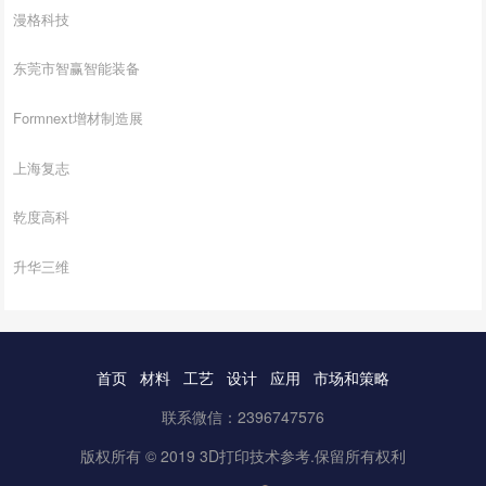
漫格科技
东莞市智赢智能装备
Formnext增材制造展
上海复志
乾度高科
升华三维
首页
材料
工艺
设计
应用
市场和策略
联系微信：2396747576
版权所有 © 2019 3D打印技术参考.保留所有权利