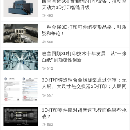
西空智造660mm级锻打印设备，推动空
天动力3D打印智造升级
493
一种金属3D打印可伸缩变形晶格，引质
疑和争论！
560
惠普回顾3D打印技术十年发展：从“一张
白纸” 到颠覆性创新
512
3D打印铸造铜合金螺旋桨通过评审；无
人艇、大尺寸热交换器3D打印；人民网
报道两家3D打印企业
557
3D打印零件应对超音速飞行面临哪些挑
战？
583