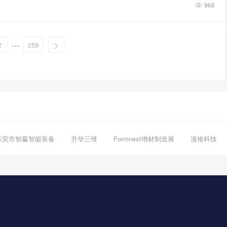
966
…
2
259
东莞市智赢智能装备
升华三维
Formnext增材制造展
漫格科技