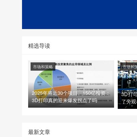
精选导读
市场和策略
市场和
2025年将近30个项目、150亿投资：
3D打
3D打印真的迎来爆发拐点了吗
了旁观
最新文章