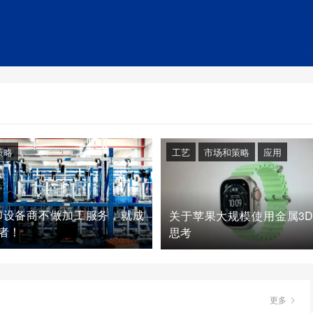
策略
工艺
市场和策略
应用
印设备商不做加工服务，就成
关于苹果大规模使用金属3
者！
思考
更多