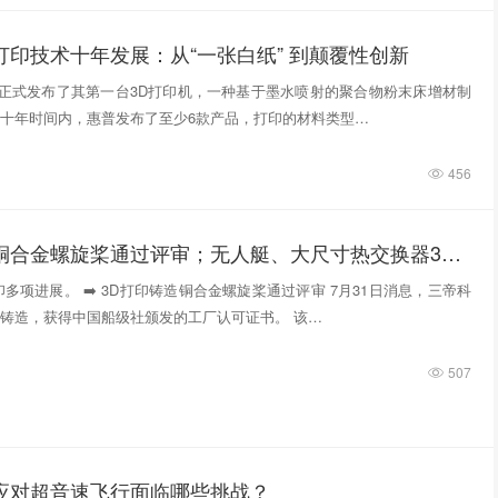
打印技术十年发展：从“一张白纸” 到颠覆性创新
惠普正式发布了其第一台3D打印机，一种基于墨水喷射的聚合物粉末床增材制
十年时间内，惠普发布了至少6款产品，打印的材料类型…
456
3D打印铸造铜合金螺旋桨通过评审；无人艇、大尺寸热交换器3D打印；人民网报道两家3D打印企业
多项进展。 ➡️ 3D打印铸造铜合金螺旋桨通过评审 7月31日消息，三帝科
铸造，获得中国船级社颁发的工厂认可证书。 该…
507
件应对超音速飞行面临哪些挑战？