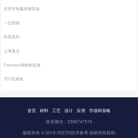
东莞市智赢智能装备
一迈智能
乾度高科
上海复志
Formnext增材制造展
TCT亚洲展
首页
材料
工艺
设计
应用
市场和策略
联系微信：2396747576
版权所有 © 2019 3D打印技术参考.保留所有权利