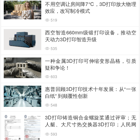
不用空调让房间降7℃，3D打印放大物理
效应，改写制冷模式
519
西空智造660mm级锻打印设备，推动空
天动力3D打印智造升级
535
一种金属3D打印可伸缩变形晶格，引质
疑和争论！
603
惠普回顾3D打印技术十年发展：从“一张
白纸” 到颠覆性创新
548
3D打印铸造铜合金螺旋桨通过评审；无
人艇、大尺寸热交换器3D打印；人民网
报道两家3D打印企业
593