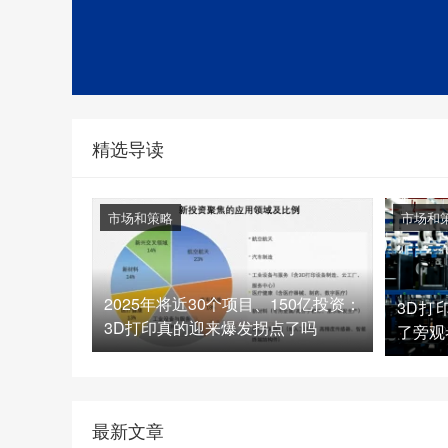
精选导读
市场和策略
市场和
2025年将近30个项目、150亿投资：
3D打
3D打印真的迎来爆发拐点了吗
了旁观
最新文章