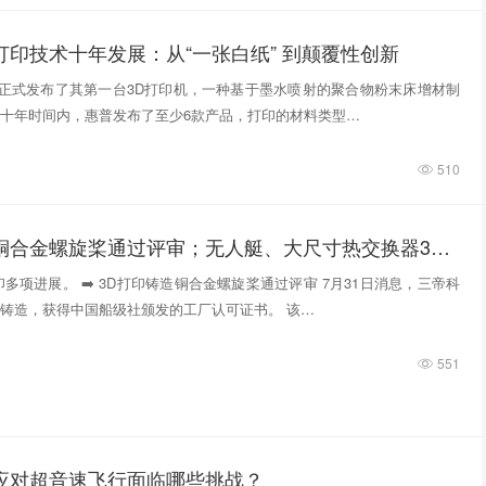
打印技术十年发展：从“一张白纸” 到颠覆性创新
惠普正式发布了其第一台3D打印机，一种基于墨水喷射的聚合物粉末床增材制
十年时间内，惠普发布了至少6款产品，打印的材料类型…
510
3D打印铸造铜合金螺旋桨通过评审；无人艇、大尺寸热交换器3D打印；人民网报道两家3D打印企业
多项进展。 ➡️ 3D打印铸造铜合金螺旋桨通过评审 7月31日消息，三帝科
铸造，获得中国船级社颁发的工厂认可证书。 该…
551
件应对超音速飞行面临哪些挑战？