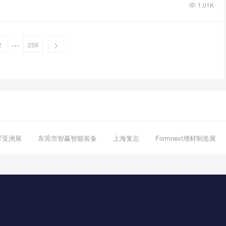
1.01K
…
2
259
CT亚洲展
东莞市智赢智能装备
上海复志
Formnext增材制造展