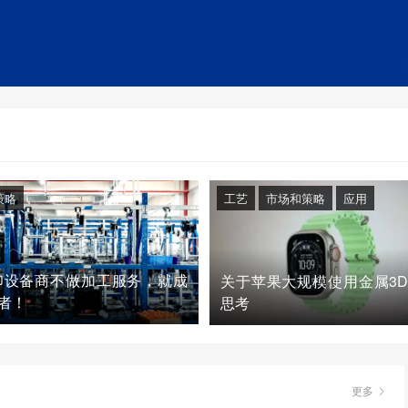
策略
工艺
市场和策略
应用
印设备商不做加工服务，就成
关于苹果大规模使用金属3
者！
思考
更多