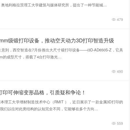
，奥地利格拉茨理工大学建筑与媒体研究所，提出了一种节能城…
479
0mm级锻打印设备，推动空天动力3D打印智造升级
意到，西空智造在7月份推出大尺寸锻打印设备——i3D-AD650S-Z，它具
740mm的成型尺寸，搭载了4台打印激光…
490
D打印可伸缩变形晶格，引质疑和争论！
本理工大学增材制造技术中心（RMIT ），近日展示了一款金属3D打印的
我们以往对此类结构的认知完全不同，它能够在多个方向…
559