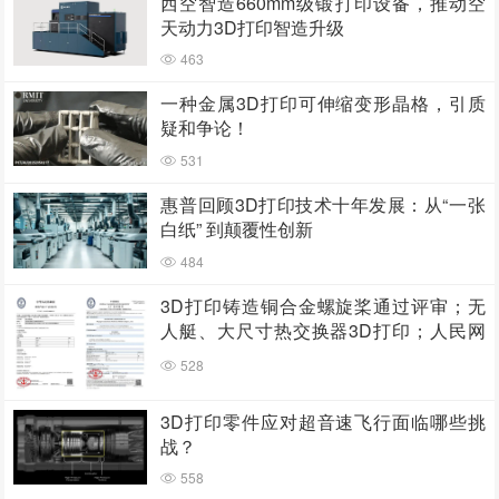
西空智造660mm级锻打印设备，推动空
天动力3D打印智造升级
463
一种金属3D打印可伸缩变形晶格，引质
疑和争论！
531
惠普回顾3D打印技术十年发展：从“一张
白纸” 到颠覆性创新
484
3D打印铸造铜合金螺旋桨通过评审；无
人艇、大尺寸热交换器3D打印；人民网
报道两家3D打印企业
528
3D打印零件应对超音速飞行面临哪些挑
战？
558