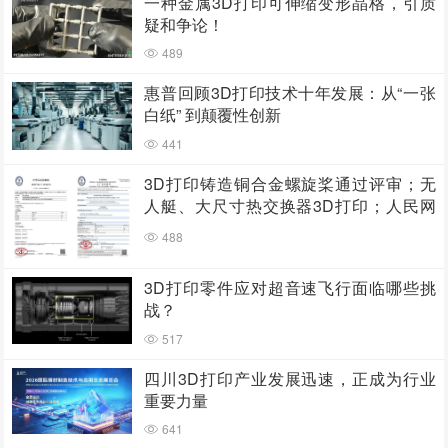
一种金属3D打印可伸缩变形晶格，引质
疑和争论！
489
惠普回顾3D打印技术十年发展：从“一张
白纸” 到颠覆性创新
441
3D打印铸造铜合金螺旋桨通过评审；无
人艇、大尺寸热交换器3D打印；人民网
报道两家3D打印企业
488
3D打印零件应对超音速飞行面临哪些挑
战？
517
四川3D打印产业发展迅速，正成为行业
重要力量
641