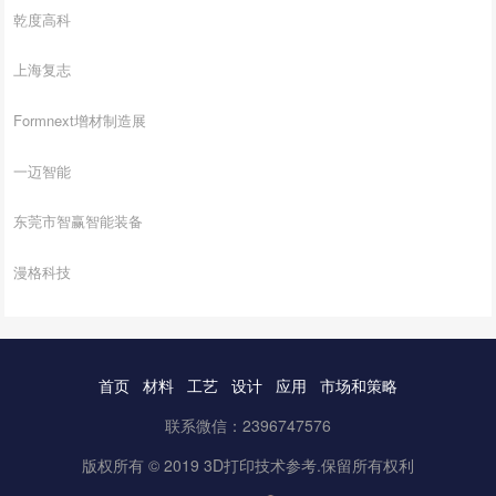
乾度高科
上海复志
Formnext增材制造展
一迈智能
东莞市智赢智能装备
漫格科技
首页
材料
工艺
设计
应用
市场和策略
联系微信：2396747576
版权所有 © 2019 3D打印技术参考.保留所有权利