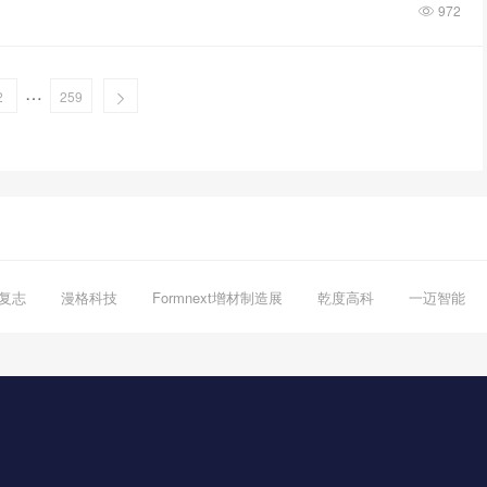
972
…
2
259
复志
漫格科技
Formnext增材制造展
乾度高科
一迈智能