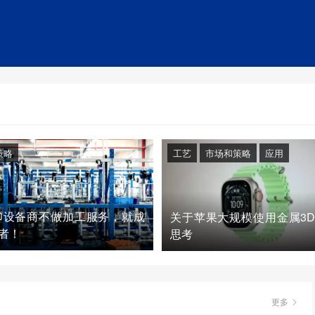
策略
工艺
市场和策略
应用
印设备商不做加工服务，就成
关于苹果大规模使用金属3
者！
思考
更多