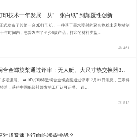
打印技术十年发展：从“一张白纸” 到颠覆性创新
惠普正式发布了其第一台3D打印机，一种基于墨水喷射的聚合物粉末床增材制
十年时间内，惠普发布了至少6款产品，打印的材料类型…
461
3D打印铸造铜合金螺旋桨通过评审；无人艇、大尺寸热交换器3D打印；人民网报道两家3D打印企业
多项进展。 ➡️ 3D打印铸造铜合金螺旋桨通过评审 7月31日消息，三帝科
铸造，获得中国船级社颁发的工厂认可证书。 该…
512
件应对超音速飞行面临哪些挑战？