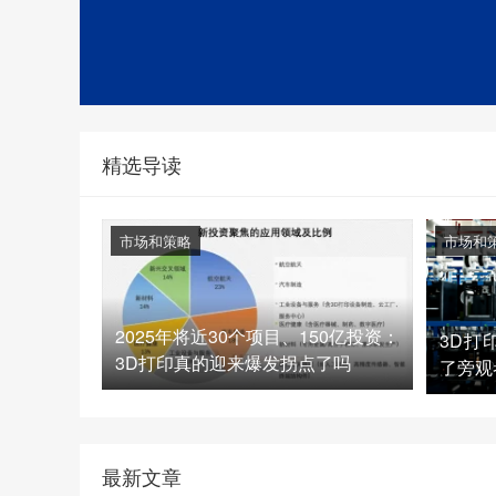
精选导读
市场和策略
市场和
2025年将近30个项目、150亿投资：
3D打
3D打印真的迎来爆发拐点了吗
了旁观
最新文章