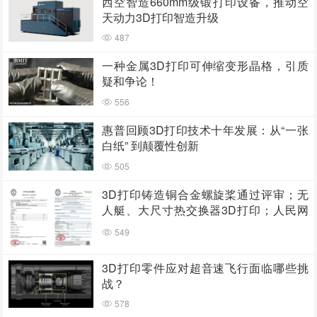
西空智造660mm级锻打印设备，推动空
天动力3D打印智造升级
487
一种金属3D打印可伸缩变形晶格，引质
疑和争论！
556
惠普回顾3D打印技术十年发展：从“一张
白纸” 到颠覆性创新
505
3D打印铸造铜合金螺旋桨通过评审；无
人艇、大尺寸热交换器3D打印；人民网
报道两家3D打印企业
549
3D打印零件应对超音速飞行面临哪些挑
战？
578