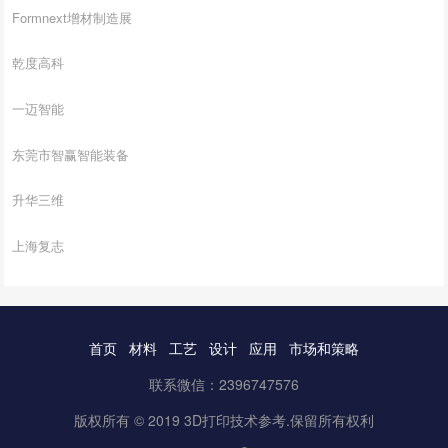
Formnext增材制造展
乾度高科
一迈智能
东莞市智赢智能装备
升华三维
上海复志
首页
材料
工艺
设计
应用
市场和策略
联系微信：2396747576
版权所有 © 2019 3D打印技术参考.保留所有权利