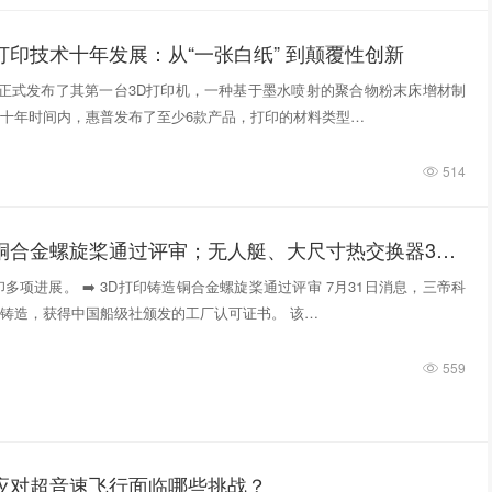
打印技术十年发展：从“一张白纸” 到颠覆性创新
惠普正式发布了其第一台3D打印机，一种基于墨水喷射的聚合物粉末床增材制
十年时间内，惠普发布了至少6款产品，打印的材料类型…
514
3D打印铸造铜合金螺旋桨通过评审；无人艇、大尺寸热交换器3D打印；人民网报道两家3D打印企业
多项进展。 ➡️ 3D打印铸造铜合金螺旋桨通过评审 7月31日消息，三帝科
铸造，获得中国船级社颁发的工厂认可证书。 该…
559
件应对超音速飞行面临哪些挑战？