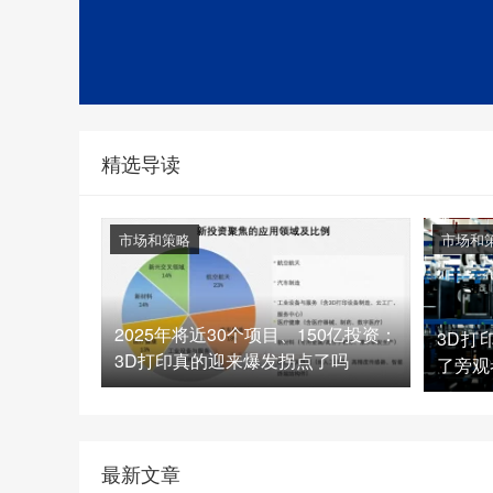
精选导读
市场和策略
市场和
2025年将近30个项目、150亿投资：
3D打
3D打印真的迎来爆发拐点了吗
了旁观
最新文章