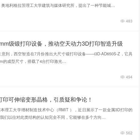
，奥地利格拉茨理工大学建筑与媒体研究所，提出了一种节能城…
483
0mm级锻打印设备，推动空天动力3D打印智造升级
意到，西空智造在7月份推出大尺寸锻打印设备——i3D-AD650S-Z，它具
740mm的成型尺寸，搭载了4台打印激光…
494
D打印可伸缩变形晶格，引质疑和争论！
本理工大学增材制造技术中心（RMIT ），近日展示了一款金属3D打印的
我们以往对此类结构的认知完全不同，它能够在多个方向…
562