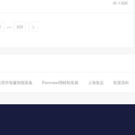
1.02K
…
2
259
东莞市智赢智能装备
Formnext增材制造展
上海复志
乾度高科