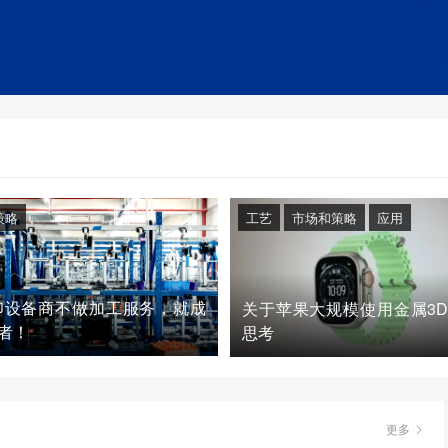
策略
工艺
市场和策略
应用
印设备商不做加工服务，就成
关于苹果大规模使用金属3
者！
思考
更多