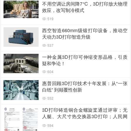
不用空调让房间降7℃，3D打印放大物理
效应，改写制冷模式
519
西空智造660mm级锻打印设备，推动空
天动力3D打印智造升级
537
一种金属3D打印可伸缩变形晶格，引质
疑和争论！
604
惠普回顾3D打印技术十年发展：从“一张
白纸” 到颠覆性创新
552
3D打印铸造铜合金螺旋桨通过评审；无
人艇、大尺寸热交换器3D打印；人民网
报道两家3D打印企业
594