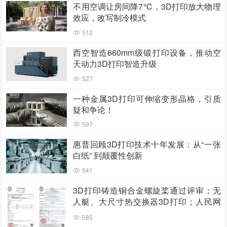
不用空调让房间降7℃，3D打印放大物理
效应，改写制冷模式
512
西空智造660mm级锻打印设备，推动空
天动力3D打印智造升级
527
一种金属3D打印可伸缩变形晶格，引质
疑和争论！
597
惠普回顾3D打印技术十年发展：从“一张
白纸” 到颠覆性创新
541
3D打印铸造铜合金螺旋桨通过评审；无
人艇、大尺寸热交换器3D打印；人民网
报道两家3D打印企业
585