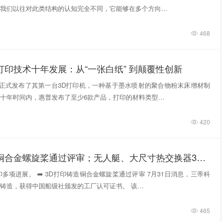
我们以往对此类结构的认知完全不同，它能够在多个方向…
468
打印技术十年发展：从“一张白纸” 到颠覆性创新
惠普正式发布了其第一台3D打印机，一种基于墨水喷射的聚合物粉末床增材制
十年时间内，惠普发布了至少6款产品，打印的材料类型…
420
3D打印铸造铜合金螺旋桨通过评审；无人艇、大尺寸热交换器3D打印；人民网报道两家3D打印企业
多项进展。 ➡️ 3D打印铸造铜合金螺旋桨通过评审 7月31日消息，三帝科
铸造，获得中国船级社颁发的工厂认可证书。 该…
465