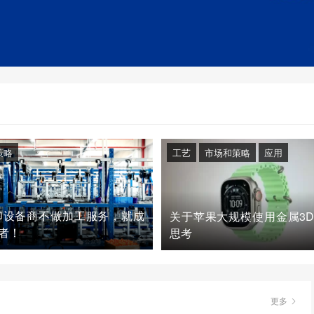
策略
工艺
市场和策略
应用
印设备商不做加工服务，就成
关于苹果大规模使用金属3
者！
思考
更多