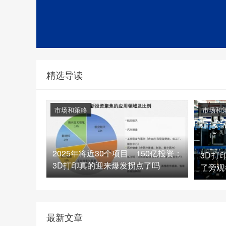
精选导读
市场和策略
市场和
2025年将近30个项目、150亿投资：
3D打
3D打印真的迎来爆发拐点了吗
了旁观
最新文章