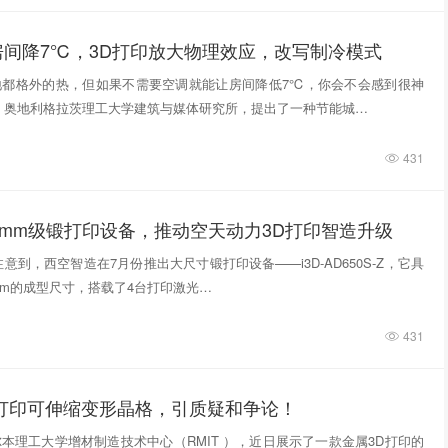
房间降7℃，3D打印放大物理效应，改写制冷模式
地都格外的热，但如果不需要空调就能让房间降低7℃，你会不会感到很神
，奥地利格拉茨理工大学建筑与媒体研究所，提出了一种节能城…
431
0mm级锻打印设备，推动空天动力3D打印智造升级
意到，西空智造在7月份推出大尺寸锻打印设备——i3D-AD650S-Z，它具
740mm的成型尺寸，搭载了4台打印激光…
431
D打印可伸缩变形晶格，引质疑和争论！
本理工大学增材制造技术中心（RMIT ），近日展示了一款金属3D打印的