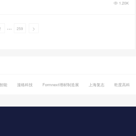
1.20K
…
2
259
智能
漫格科技
Formnext增材制造展
上海复志
乾度高科