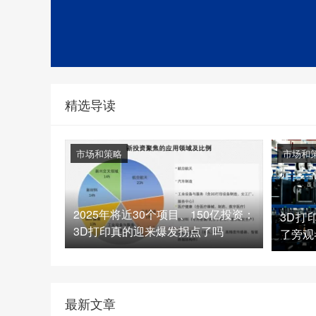
精选导读
市场和策略
市场和
2025年将近30个项目、150亿投资：
3D打
3D打印真的迎来爆发拐点了吗
了旁观
最新文章