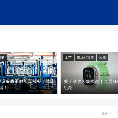
策略
工艺
市场和策略
应用
印设备商不做加工服务，就成
关于苹果大规模使用金属3
者！
思考
更多