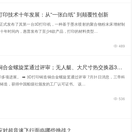
打印技术十年发展：从“一张白纸” 到颠覆性创新
惠普正式发布了其第一台3D打印机，一种基于墨水喷射的聚合物粉末床增材制
十年时间内，惠普发布了至少6款产品，打印的材料类型…
489
3D打印铸造铜合金螺旋桨通过评审；无人艇、大尺寸热交换器3D打印；人民网报道两家3D打印企业
多项进展。 ➡️ 3D打印铸造铜合金螺旋桨通过评审 7月31日消息，三帝科
铸造，获得中国船级社颁发的工厂认可证书。 该…
536
件应对超音速飞行面临哪些挑战？