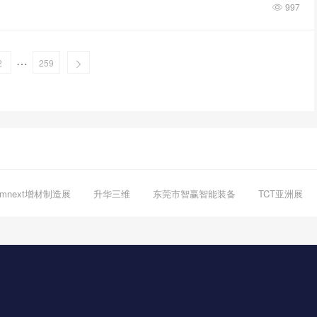
997
…
2
259
rmnext增材制造展
升华三维
东莞市智赢智能装备
TCT亚洲展