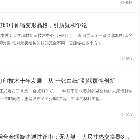
546
D打印可伸缩变形晶格，引质疑和争论！
本理工大学增材制造技术中心（RMIT ），近日展示了一款金属3D打印的
我们以往对此类结构的认知完全不同，它能够在多个方向…
609
打印技术十年发展：从“一张白纸” 到颠覆性创新
惠普正式发布了其第一台3D打印机，一种基于墨水喷射的聚合物粉末床增材制
十年时间内，惠普发布了至少6款产品，打印的材料类型…
559
3D打印铸造铜合金螺旋桨通过评审；无人艇、大尺寸热交换器3D打印；人民网报道两家3D打印企业