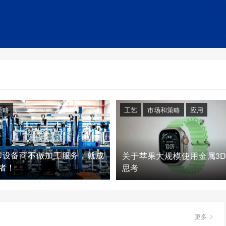
策略
工艺
市场和策略
应用
印设备商不做加工服务，就成
关于苹果大规模使用金属3
者！
思考
更多