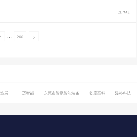
764
…
2
260
制造展
一迈智能
东莞市智赢智能装备
乾度高科
漫格科技