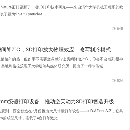
期Nature正刊更新了一项3D打印技术研究——来自清华大学机械工程系的欧
“In‑situ particle‑t…
645
房间降7℃，3D打印放大物理效应，改写制冷模式
地都格外的热，但如果不需要空调就能让房间降低7℃，你会不会感到很神
，奥地利格拉茨理工大学建筑与媒体研究所，提出了一种节能城…
524
0mm级锻打印设备，推动空天动力3D打印智造升级
意到，西空智造在7月份推出大尺寸锻打印设备——i3D-AD650S-Z，它具
740mm的成型尺寸，搭载了4台打印激光…