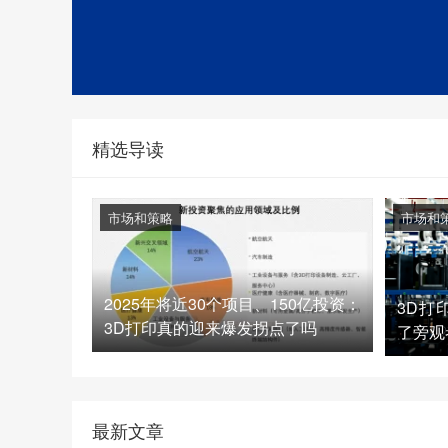
精选导读
市场和策略
市场和
2025年将近30个项目、150亿投资：
3D打
3D打印真的迎来爆发拐点了吗
了旁观
最新文章