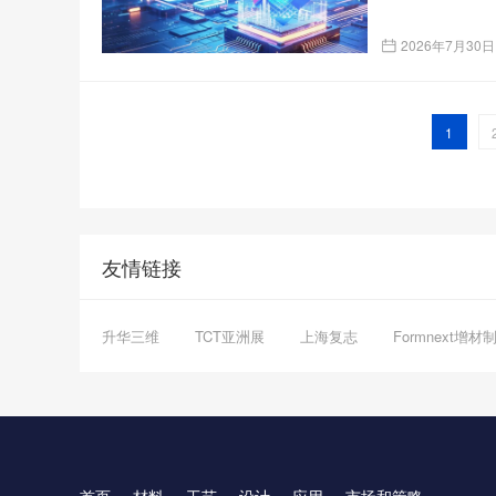
2026年7月30日
1
友情链接
升华三维
TCT亚洲展
上海复志
Formnext增材