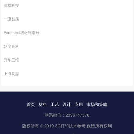
漫格科技
一迈智能
Formnext增材制造展
乾度高科
升华三维
上海复志
首页
材料
工艺
设计
应用
市场和策略
联系微信：2396747576
版权所有 © 2019 3D打印技术参考.保留所有权利