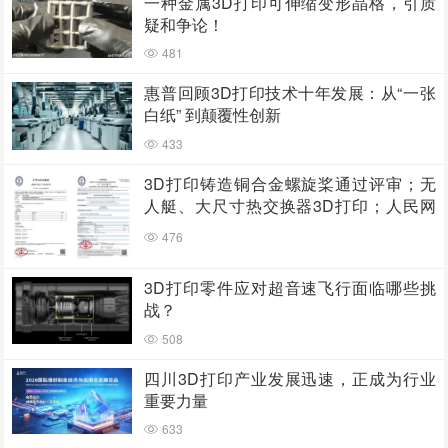
一种金属3D打印可伸缩变形晶格，引质
疑和争论！
481
惠普回顾3D打印技术十年发展：从“一张
白纸” 到颠覆性创新
433
3D打印铸造铜合金螺旋桨通过评审；无
人艇、大尺寸热交换器3D打印；人民网
报道两家3D打印企业
476
3D打印零件应对超音速飞行面临哪些挑
战？
508
四川3D打印产业发展迅速，正成为行业
重要力量
633