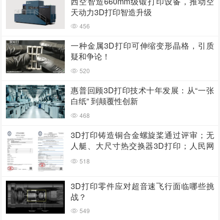
西空智造660mm级锻打印设备，推动空
天动力3D打印智造升级
456
一种金属3D打印可伸缩变形晶格，引质
疑和争论！
520
惠普回顾3D打印技术十年发展：从“一张
白纸” 到颠覆性创新
468
3D打印铸造铜合金螺旋桨通过评审；无
人艇、大尺寸热交换器3D打印；人民网
报道两家3D打印企业
518
3D打印零件应对超音速飞行面临哪些挑
战？
549