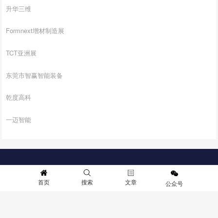
升华三维
Formnext增材制造展
TCT亚洲展
东莞市智赢智能装备
乾度高科
一迈智能
首页
材料
工艺
设计
应用
市场和策略
首页
搜索
文章
公众号
联系微信：2396747576
版权所有 © 2019 3D打印技术参考.保留所有权利