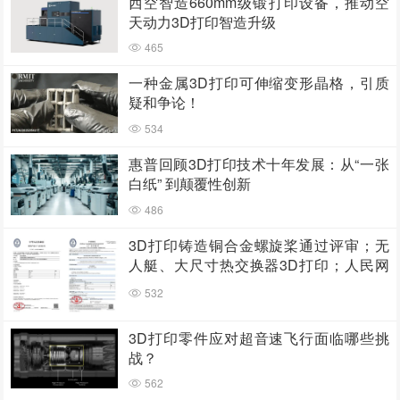
西空智造660mm级锻打印设备，推动空
天动力3D打印智造升级
465
一种金属3D打印可伸缩变形晶格，引质
疑和争论！
534
惠普回顾3D打印技术十年发展：从“一张
白纸” 到颠覆性创新
486
3D打印铸造铜合金螺旋桨通过评审；无
人艇、大尺寸热交换器3D打印；人民网
报道两家3D打印企业
532
3D打印零件应对超音速飞行面临哪些挑
战？
562