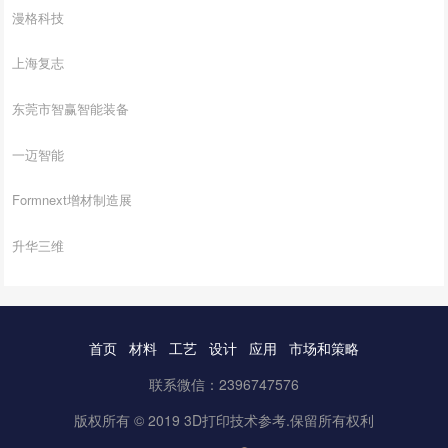
漫格科技
上海复志
东莞市智赢智能装备
一迈智能
Formnext增材制造展
升华三维
首页
材料
工艺
设计
应用
市场和策略
联系微信：2396747576
版权所有 © 2019 3D打印技术参考.保留所有权利