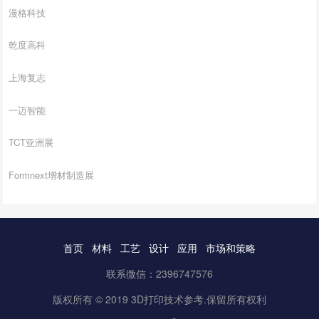
漫格科技
乾度高科
上海复志
一迈智能
TCT亚洲展
Formnext增材制造展
首页
材料
工艺
设计
应用
市场和策略
联系微信：2396747576
版权所有 © 2019 3D打印技术参考.保留所有权利