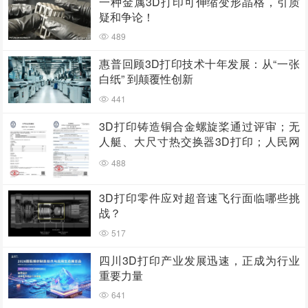
一种金属3D打印可伸缩变形晶格，引质
疑和争论！
489
惠普回顾3D打印技术十年发展：从“一张
白纸” 到颠覆性创新
441
3D打印铸造铜合金螺旋桨通过评审；无
人艇、大尺寸热交换器3D打印；人民网
报道两家3D打印企业
488
3D打印零件应对超音速飞行面临哪些挑
战？
517
四川3D打印产业发展迅速，正成为行业
重要力量
641