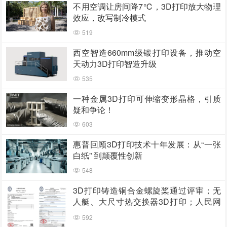
不用空调让房间降7℃，3D打印放大物理
效应，改写制冷模式
519
西空智造660mm级锻打印设备，推动空
天动力3D打印智造升级
535
一种金属3D打印可伸缩变形晶格，引质
疑和争论！
603
惠普回顾3D打印技术十年发展：从“一张
白纸” 到颠覆性创新
548
3D打印铸造铜合金螺旋桨通过评审；无
人艇、大尺寸热交换器3D打印；人民网
报道两家3D打印企业
592