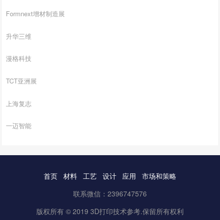
Formnext增材制造展
升华三维
漫格科技
TCT亚洲展
上海复志
一迈智能
首页
材料
工艺
设计
应用
市场和策略
联系微信：2396747576
版权所有 © 2019 3D打印技术参考.保留所有权利