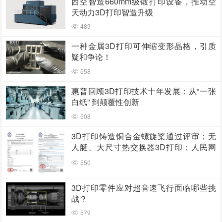
西空智造660mm级锻打印设备，推动空
天动力3D打印智造升级
489
一种金属3D打印可伸缩变形晶格，引质
疑和争论！
558
惠普回顾3D打印技术十年发展：从“一张
白纸” 到颠覆性创新
508
3D打印铸造铜合金螺旋桨通过评审；无
人艇、大尺寸热交换器3D打印；人民网
报道两家3D打印企业
550
3D打印零件应对超音速飞行面临哪些挑
战？
579