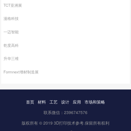
TCT亚洲展
漫格科技
一迈智能
乾度高科
升华三维
Formnext增材制造展
首页
材料
工艺
设计
应用
市场和策略
联系微信：2396747576
版权所有 © 2019 3D打印技术参考.保留所有权利