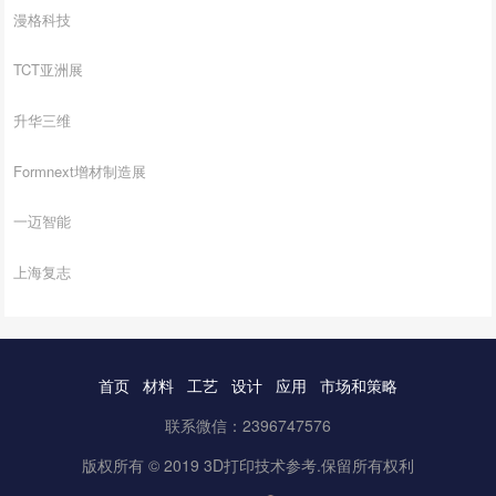
漫格科技
TCT亚洲展
升华三维
Formnext增材制造展
一迈智能
上海复志
首页
材料
工艺
设计
应用
市场和策略
联系微信：2396747576
版权所有 © 2019 3D打印技术参考.保留所有权利