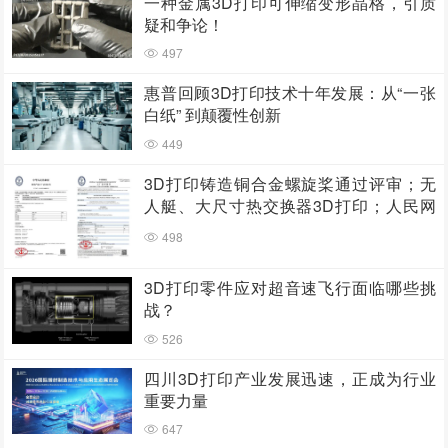
一种金属3D打印可伸缩变形晶格，引质
疑和争论！
497
惠普回顾3D打印技术十年发展：从“一张
白纸” 到颠覆性创新
449
3D打印铸造铜合金螺旋桨通过评审；无
人艇、大尺寸热交换器3D打印；人民网
报道两家3D打印企业
498
3D打印零件应对超音速飞行面临哪些挑
战？
526
四川3D打印产业发展迅速，正成为行业
重要力量
647