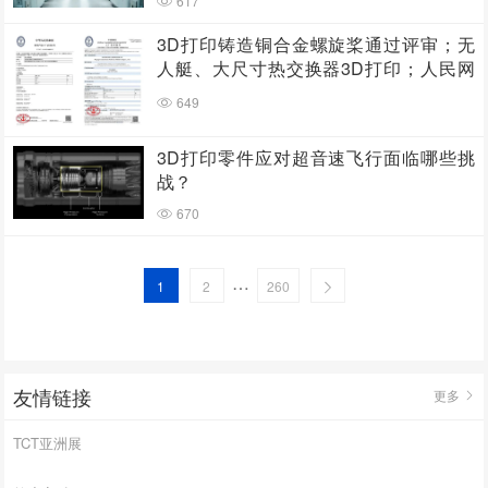
617
3D打印铸造铜合金螺旋桨通过评审；无
人艇、大尺寸热交换器3D打印；人民网
报道两家3D打印企业
649
3D打印零件应对超音速飞行面临哪些挑
战？
670
…
1
2
260
友情链接
更多
TCT亚洲展