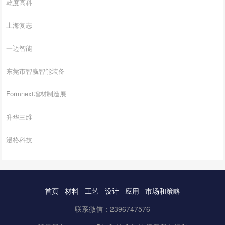
乾度高科
上海复志
一迈智能
东莞市智赢智能装备
Formnext增材制造展
升华三维
漫格科技
首页
材料
工艺
设计
应用
市场和策略
联系微信：2396747576