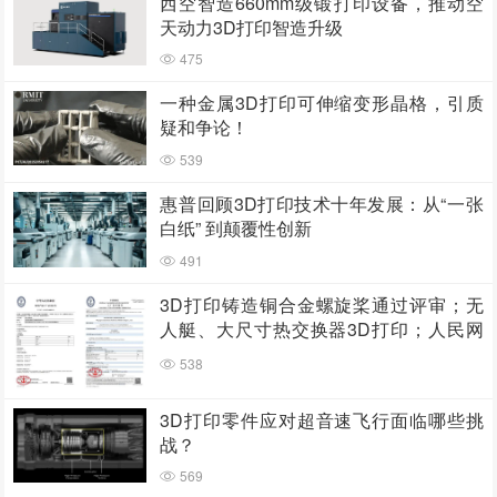
西空智造660mm级锻打印设备，推动空
天动力3D打印智造升级
475
一种金属3D打印可伸缩变形晶格，引质
疑和争论！
539
惠普回顾3D打印技术十年发展：从“一张
白纸” 到颠覆性创新
491
3D打印铸造铜合金螺旋桨通过评审；无
人艇、大尺寸热交换器3D打印；人民网
报道两家3D打印企业
538
3D打印零件应对超音速飞行面临哪些挑
战？
569