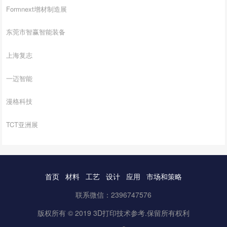
Formnext增材制造展
东莞市智赢智能装备
上海复志
一迈智能
漫格科技
TCT亚洲展
首页
材料
工艺
设计
应用
市场和策略
联系微信：2396747576
版权所有 © 2019 3D打印技术参考.保留所有权利