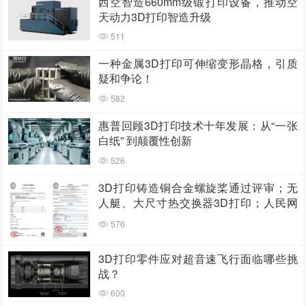
西空智造660mm级锻打印设备，推动空
天动力3D打印智造升级
511
一种金属3D打印可伸缩变形晶格，引质
疑和争论！
582
惠普回顾3D打印技术十年发展：从“一张
白纸” 到颠覆性创新
526
3D打印铸造铜合金螺旋桨通过评审；无
人艇、大尺寸热交换器3D打印；人民网
报道两家3D打印企业
576
3D打印零件应对超音速飞行面临哪些挑
战？
600