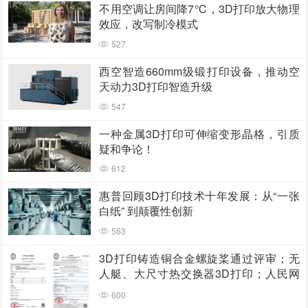
不用空调让房间降7℃，3D打印放大物理
效应，改写制冷模式
527
西空智造660mm级锻打印设备，推动空
天动力3D打印智造升级
547
一种金属3D打印可伸缩变形晶格，引质
疑和争论！
612
惠普回顾3D打印技术十年发展：从“一张
白纸” 到颠覆性创新
563
3D打印铸造铜合金螺旋桨通过评审；无
人艇、大尺寸热交换器3D打印；人民网
报道两家3D打印企业
600