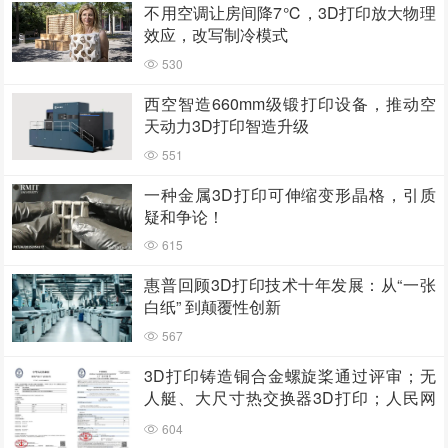
不用空调让房间降7℃，3D打印放大物理
效应，改写制冷模式
530
西空智造660mm级锻打印设备，推动空
天动力3D打印智造升级
551
一种金属3D打印可伸缩变形晶格，引质
疑和争论！
615
惠普回顾3D打印技术十年发展：从“一张
白纸” 到颠覆性创新
567
3D打印铸造铜合金螺旋桨通过评审；无
人艇、大尺寸热交换器3D打印；人民网
报道两家3D打印企业
604