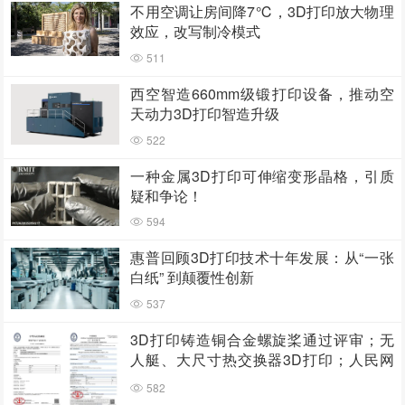
不用空调让房间降7℃，3D打印放大物理
效应，改写制冷模式
511
西空智造660mm级锻打印设备，推动空
天动力3D打印智造升级
522
一种金属3D打印可伸缩变形晶格，引质
疑和争论！
594
惠普回顾3D打印技术十年发展：从“一张
白纸” 到颠覆性创新
537
3D打印铸造铜合金螺旋桨通过评审；无
人艇、大尺寸热交换器3D打印；人民网
报道两家3D打印企业
582