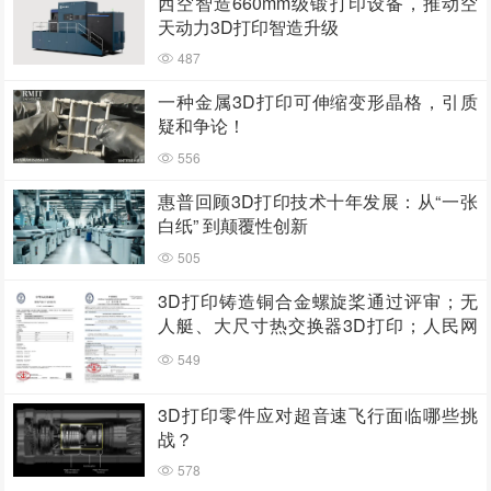
西空智造660mm级锻打印设备，推动空
天动力3D打印智造升级
487
一种金属3D打印可伸缩变形晶格，引质
疑和争论！
556
惠普回顾3D打印技术十年发展：从“一张
白纸” 到颠覆性创新
505
3D打印铸造铜合金螺旋桨通过评审；无
人艇、大尺寸热交换器3D打印；人民网
报道两家3D打印企业
549
3D打印零件应对超音速飞行面临哪些挑
战？
578