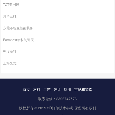
TCT亚洲展
升华三维
东莞市智赢智能装备
Formnext增材制造展
乾度高科
上海复志
首页
材料
工艺
设计
应用
市场和策略
联系微信：2396747576
版权所有 © 2019 3D打印技术参考.保留所有权利