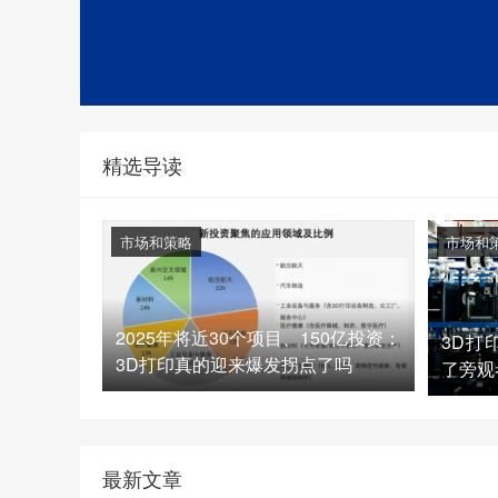
精选导读
市场和策略
市场和
2025年将近30个项目、150亿投资：
3D打
3D打印真的迎来爆发拐点了吗
了旁观
最新文章