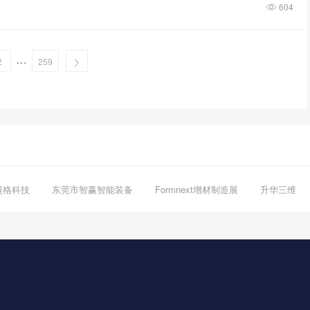
604
…
2
259
漫格科技
东莞市智赢智能装备
Formnext增材制造展
升华三维