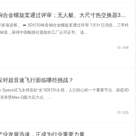
3D打印铸造铜合金螺旋桨通过评审；无人艇、大尺寸热交换器3D打印；人民网报道两家3D打印企业
多项进展。 ➡️ 3D打印铸造铜合金螺旋桨通过评审 7月31日消息，三帝科
铸造，获得中国船级社颁发的工厂认可证书。 该…
498
件应对超音速飞行面临哪些挑战？
tivity Space试飞全球首款“全”3D打印火箭，人们担心的一个重要节点，就是3D
否承受Max-Q最大应力点。…
526
印产业发展迅速，正成为行业重要力量