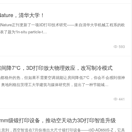
ature，清华大学！
期Nature正刊更新了一项3D打印技术研究——来自清华大学机械工程系的欧
“In‑situ particle‑t…
593
房间降7℃，3D打印放大物理效应，改写制冷模式
地都格外的热，但如果不需要空调就能让房间降低7℃，你会不会感到很神
，奥地利格拉茨理工大学建筑与媒体研究所，提出了一种节能城…
441
0mm级锻打印设备，推动空天动力3D打印智造升级
意到，西空智造在7月份推出大尺寸锻打印设备——i3D-AD650S-Z，它具