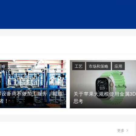
策略
工艺
市场和策略
应用
印设备商不做加工服务，就成
关于苹果大规模使用金属3
者！
思考
更多