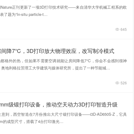
期Nature正刊更新了一项3D打印技术研究——来自清华大学机械工程系的欧
“In‑situ particle‑t…
645
房间降7℃，3D打印放大物理效应，改写制冷模式
地都格外的热，但如果不需要空调就能让房间降低7℃，你会不会感到很神
，奥地利格拉茨理工大学建筑与媒体研究所，提出了一种节能城…
526
0mm级锻打印设备，推动空天动力3D打印智造升级
意到，西空智造在7月份推出大尺寸锻打印设备——i3D-AD650S-Z，它具
740mm的成型尺寸，搭载了4台打印激光…