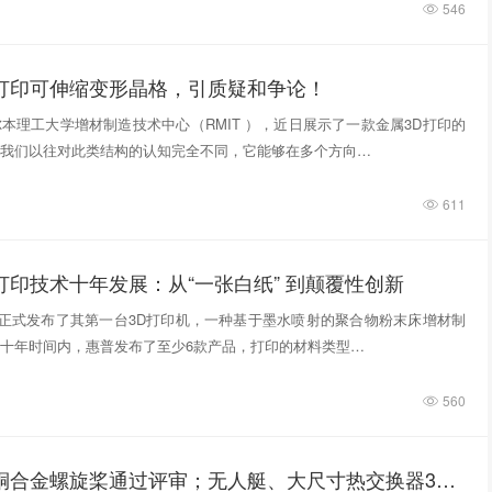
546
D打印可伸缩变形晶格，引质疑和争论！
本理工大学增材制造技术中心（RMIT ），近日展示了一款金属3D打印的
我们以往对此类结构的认知完全不同，它能够在多个方向…
611
打印技术十年发展：从“一张白纸” 到颠覆性创新
惠普正式发布了其第一台3D打印机，一种基于墨水喷射的聚合物粉末床增材制
十年时间内，惠普发布了至少6款产品，打印的材料类型…
560
3D打印铸造铜合金螺旋桨通过评审；无人艇、大尺寸热交换器3D打印；人民网报道两家3D打印企业