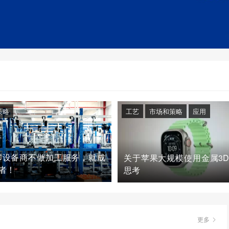
策略
工艺
市场和策略
应用
印设备商不做加工服务，就成
关于苹果大规模使用金属3
者！
思考
更多