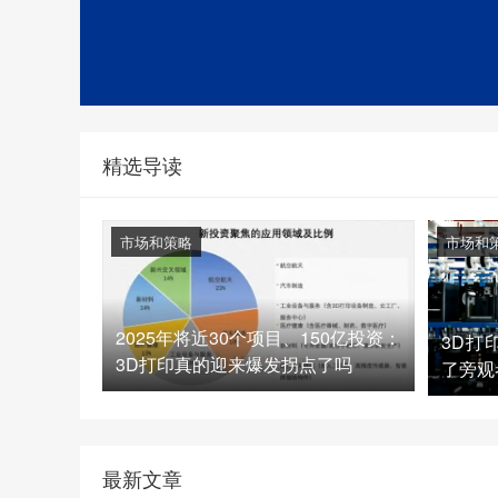
精选导读
市场和策略
市场和
2025年将近30个项目、150亿投资：
3D打
3D打印真的迎来爆发拐点了吗
了旁观
最新文章