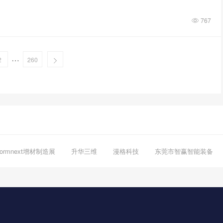
767
…
2
260
Formnext增材制造展
升华三维
漫格科技
东莞市智赢智能装备